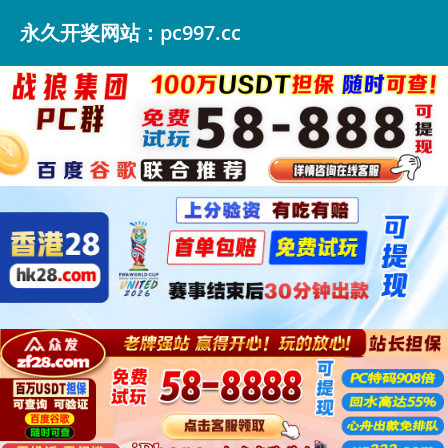
永久开奖网站：pc997.cc