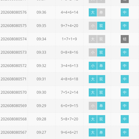
202608080576
09:36
4+4+6=14
大
单
中
202608080575
09:35
9+7+4=20
小
双
中
202608080574
09:34
1+7+1=9
大
双
错
202608080573
09:33
0+8+8=16
小
双
中
202608080572
09:32
3+4+6=13
小
单
中
202608080571
09:31
4+8+6=18
大
双
中
202608080570
09:30
7+5+2=14
大
双
中
202608080569
09:29
6+0+9=15
小
单
中
202608080568
09:28
5+8+7=20
大
双
中
202608080567
09:27
9+6+6=21
大
单
中