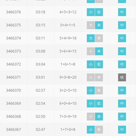
3466376
03:18
4+5+3=12
小
双
中
3466375
03:15
0+4+1=5
大
单
中
3466374
03:11
5+4+9=18
大
单
中
3466373
03:08
5+6+4=15
小
单
中
3466372
03:04
1+6+1=8
小
双
中
3466371
03:01
9+3+8=20
小
单
错
3466370
02:57
3+2+5=10
小
单
中
3466369
02:54
6+0+4=10
小
双
中
3466368
02:50
7+3+9=19
小
单
中
3466367
02:47
1+7+0=8
小
单
中