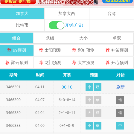
加拿大
加拿大西
台湾
比特币
开/关(广告)
组合
杀组
大小
单双
荐
99预测
荐
太阳预测
荐
彩虹预测
荐
神策预测
荐
聚云预测
荐
龙门预测
荐
大古预测
荐
开心预测
期号
时间
开奖
预测
对错
00
:
09
刷新
3466391
04:11
小
双
3466390
04:07
6+0+8=14
小
单
错
3466389
04:04
2+1+8=11
大
双
错
3466388
04:00
0+1+8=9
小
单
中