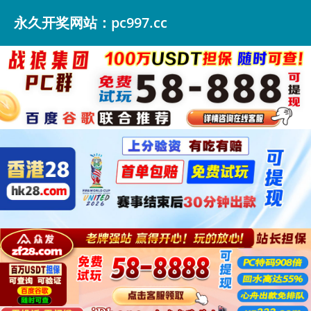
永久开奖网站：pc997.cc